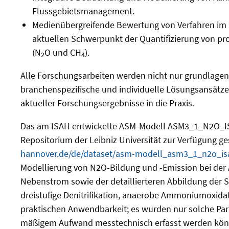
Flussgebietsmanagement.
Medienübergreifende Bewertung von Verfahren im 
aktuellen Schwerpunkt der Quantifizierung von p
(N
O und CH
).
2
4
Alle Forschungsarbeiten werden nicht nur grundlageno
branchenspezifische und individuelle Lösungsansätze 
aktueller Forschungsergebnisse in die Praxis.
Das am ISAH entwickelte ASM-Modell ASM3_1_N2O_IS
Repositorium der Leibniz Universität zur Verfügung ges
hannover.de/de/dataset/asm-modell_asm3_1_n2o_is
Modellierung von N2O-Bildung und -Emission bei der
Nebenstrom sowie der detaillierteren Abbildung der Sti
dreistufige Denitrifikation, anaerobe Ammoniumoxidatio
praktischen Anwendbarkeit; es wurden nur solche Param
mäßigem Aufwand messtechnisch erfasst werden könn