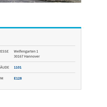
RESSE
Welfengarten 1
30167 Hannover
BÄUDE
1101
UM
E128