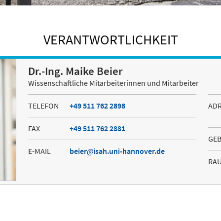
VERANTWORTLICHKEIT
Dr.-Ing. Maike Beier
Wissenschaftliche Mitarbeiterinnen und Mitarbeiter
TELEFON
+49 511 762 2898
AD
FAX
+49 511 762 2881
GE
E-MAIL
beier
isah.uni-hannover.de
RA