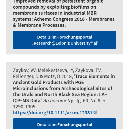
'
Improved removal of persistent organic
compounds by exploiting biofilms on
membrane surfaces in industrial MBR
systems: Achema Congress 2018 - Membranes
& Membrane Processes
'.
Details im Forschungsportal
„Research@Leibniz University“
Zaykov, VV, Melekestseva, IY, Zaykova, EV,
Fellenger, D & Motz, D 2018, '
Trace Elements in
Ancient Gold Products with PGE
Microinclusions from Archaeological Sites of
the Urals and North Black Sea Region: LA–
ICP–MS Data
',
Archaeometry
, Jg. 60, Nr. 6, S.
1290-1305.
https://doi.org/10.1111/arcm.12381
Details im Forschungsportal