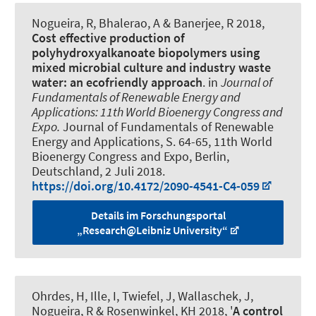
Nogueira, R
, Bhalerao, A & Banerjee, R 2018,
Cost effective production of
polyhydroxyalkanoate biopolymers using
mixed microbial culture and industry waste
water: an ecofriendly approach
. in
Journal of
Fundamentals of Renewable Energy and
Applications: 11th World Bioenergy Congress and
Expo.
Journal of Fundamentals of Renewable
Energy and Applications, S. 64-65, 11th World
Bioenergy Congress and Expo, Berlin,
Deutschland,
2 Juli 2018
.
https://doi.org/10.4172/2090-4541-C4-059
Details im Forschungsportal
„Research@Leibniz University“
Ohrdes, H, Ille, I, Twiefel, J, Wallaschek, J
,
Nogueira, R
& Rosenwinkel, KH 2018, '
A control