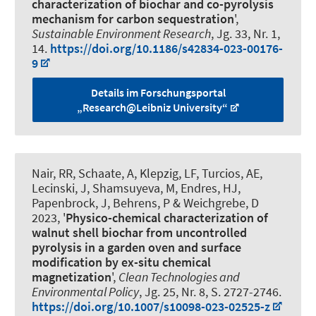
characterization of biochar and co-pyrolysis
mechanism for carbon sequestration
',
Sustainable Environment Research
, Jg. 33, Nr. 1,
14.
https://doi.org/10.1186/s42834-023-00176-
9
Details im Forschungsportal
„Research@Leibniz University“
Nair, RR, Schaate, A, Klepzig, LF, Turcios, AE,
Lecinski, J, Shamsuyeva, M, Endres, HJ
,
Papenbrock, J
, Behrens, P & Weichgrebe, D
2023, '
Physico-chemical characterization of
walnut shell biochar from uncontrolled
pyrolysis in a garden oven and surface
modification by ex-situ chemical
magnetization
',
Clean Technologies and
Environmental Policy
, Jg. 25, Nr. 8, S. 2727-2746.
https://doi.org/10.1007/s10098-023-02525-z