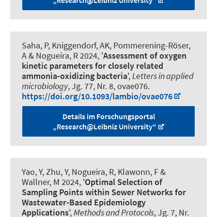
Saha, P, Kniggendorf, AK, Pommerening-Röser,
A
& Nogueira, R
2024, '
Assessment of oxygen
kinetic parameters for closely related
ammonia-oxidizing bacteria
',
Letters in applied
microbiology
, Jg. 77, Nr. 8, ovae076.
https://doi.org/10.1093/lambio/ovae076
Details im Forschungsportal
„Research@Leibniz University“
Yao, Y, Zhu, Y
, Nogueira, R
, Klawonn, F &
Wallner, M 2024, '
Optimal Selection of
Sampling Points within Sewer Networks for
Wastewater-Based Epidemiology
Applications
',
Methods and Protocols
, Jg. 7, Nr.