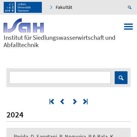
Fakultät
Institut für Siedlungswasserwirtschaft und
Abfalltechnik
2024
Parida, D, Sangtani, R
, Nogueira, R
& Bala, K