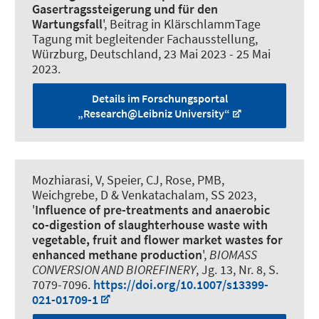
Gasertragssteigerung und für den
Wartungsfall
', Beitrag in KlärschlammTage
Tagung mit begleitender Fachausstellung,
Würzburg, Deutschland,
23 Mai 2023
-
25 Mai
2023
.
Details im Forschungsportal
„Research@Leibniz University“
Mozhiarasi, V, Speier, CJ, Rose, PMB,
Weichgrebe, D & Venkatachalam, SS 2023,
'
Influence of pre-treatments and anaerobic
co-digestion of slaughterhouse waste with
vegetable, fruit and flower market wastes for
enhanced methane production
',
BIOMASS
CONVERSION AND BIOREFINERY
, Jg. 13, Nr. 8, S.
7079-7096.
https://doi.org/10.1007/s13399-
021-01709-1