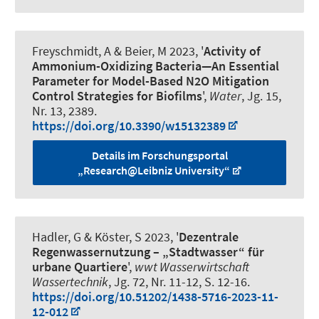
Freyschmidt, A
& Beier, M
2023, '
Activity of
Ammonium-Oxidizing Bacteria—An Essential
Parameter for Model-Based N2O Mitigation
Control Strategies for Biofilms
',
Water
, Jg. 15,
Nr. 13, 2389.
https://doi.org/10.3390/w15132389
Details im Forschungsportal
„Research@Leibniz University“
Hadler, G
& Köster, S
2023, '
Dezentrale
Regenwassernutzung – „Stadtwasser“ für
urbane Quartiere
',
wwt Wasserwirtschaft
Wassertechnik
, Jg. 72, Nr. 11-12, S. 12-16.
https://doi.org/10.51202/1438-5716-2023-11-
12-012