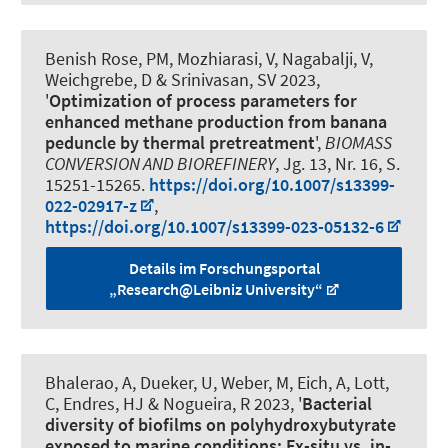
Benish Rose, PM, Mozhiarasi, V, Nagabalji, V,
Weichgrebe, D & Srinivasan, SV 2023,
'
Optimization of process parameters for
enhanced methane production from banana
peduncle by thermal pretreatment
',
BIOMASS
CONVERSION AND BIOREFINERY
, Jg. 13, Nr. 16, S.
15251-15265.
https://doi.org/10.1007/s13399-
022-02917-z
,
https://doi.org/10.1007/s13399-023-05132-6
Details im Forschungsportal
„Research@Leibniz University“
Bhalerao, A, Dueker, U, Weber, M, Eich, A, Lott,
C, Endres, HJ
& Nogueira, R
2023, '
Bacterial
diversity of biofilms on polyhydroxybutyrate
exposed to marine conditions: Ex-situ vs. in-