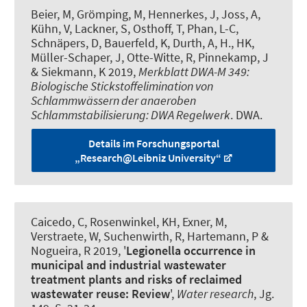
Beier, M
, Grömping, M, Hennerkes, J, Joss, A,
Kühn, V, Lackner, S, Osthoff, T, Phan, L-C,
Schnäpers, D, Bauerfeld, K, Durth, A, H., HK,
Müller-Schaper, J, Otte-Witte, R, Pinnekamp, J
& Siekmann, K 2019,
Merkblatt DWA-M 349:
Biologische Stickstoffelimination von
Schlammwässern der anaeroben
Schlammstabilisierung: DWA Regelwerk
. DWA.
Details im Forschungsportal
„Research@Leibniz University“
Caicedo, C, Rosenwinkel, KH, Exner, M,
Verstraete, W, Suchenwirth, R, Hartemann, P
&
Nogueira, R
2019, '
Legionella occurrence in
municipal and industrial wastewater
treatment plants and risks of reclaimed
wastewater reuse: Review
',
Water research
, Jg.