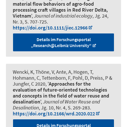
material flow behaviors of agro-food
processing craft villages in Red River Delta,
Vietnam
',
Journal of industrial ecology
, Jg. 24,
Nr. 3, S. 707-725.
https://doi.org/10.1111/jiec.12966
Details im Forschungsportal
„Research@Leibniz University“
Wencki, K, Thöne, V, Ante, A, Hogen, T,
Hohmann, C, Tettenborn, F
, Pohl, D
, Preiss, P &
Jungfer, C 2020, '
Approaches for the
evaluation of future-oriented technologies
and concepts in the field of water reuse and
desalination
',
Journal of Water Reuse and
Desalination
, Jg. 10, Nr. 4, S. 269-283.
https://doi.org/10.2166/wrd.2020.022
Details im Forschungsportal