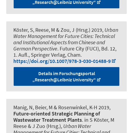
„Research@Leibniz University“
Köster, S
, Reese, M & Zou, J (Hrsg.) 2019,
Urban
Water Management for Future Cities: Technical
and Institutional Aspects from Chinese and
German Perspective
. Future City (FUCI), Bd. 12,
1. Aufl., Springer Verlag, Cham.
https://doi.org/10.1007/978-3-030-01488-9
Details im Forschungsportal
„Research@Leibniz University“
Manig, N
, Beier, M
& Rosenwinkel, K-H 2019,
Future-oriented Strategic Planning of
Wastewater Treatment Plants
. in S Köster, M
Reese & J Zuo (Hrsg.),
Urban Water
Management for Future Cities: Technical and