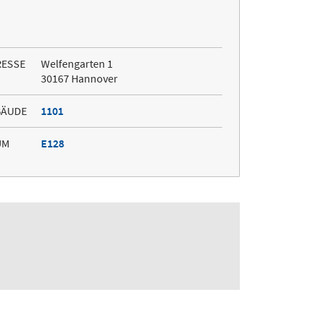
RESSE
Welfengarten 1
30167 Hannover
BÄUDE
1101
UM
E128