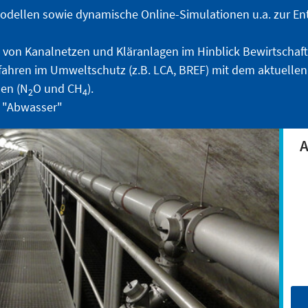
dellen sowie dynamische Online-Simulationen u.a. zur En
g von Kanalnetzen und Kläranlagen im Hinblick Bewirtscha
ahren im Umweltschutz (z.B. LCA, BREF) mit dem aktuellen
en (N
O und CH
).
2
4
d "Abwasser"
A