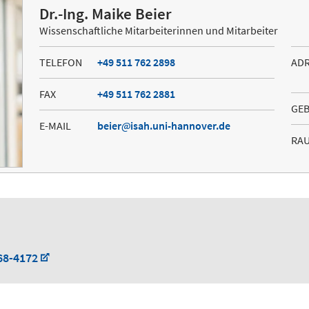
Dr.-Ing. Maike Beier
Wissenschaftliche Mitarbeiterinnen und Mitarbeiter
TELEFON
+49 511 762 2898
AD
FAX
+49 511 762 2881
GE
E-MAIL
beier
isah.uni-hannover.de
RA
68-4172